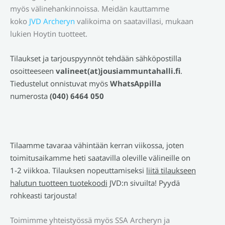
myös välinehankinnoissa. Meidän kauttamme
koko
JVD Archeryn
valikoima on saatavillasi, mukaan
lukien Hoytin tuotteet.
Tilaukset ja tarjouspyynnöt tehdään sähköpostilla
osoitteeseen
valineet(at)jousiammuntahalli.fi
.
Tiedustelut onnistuvat myös
WhatsAppilla
numerosta
(040) 6464 050
Tilaamme tavaraa vähintään kerran viikossa, joten
toimitusaikamme heti saatavilla oleville välineille on
1-2 viikkoa. Tilauksen nopeuttamiseksi
liitä tilaukseen
halutun tuotteen tuotekoodi
JVD:n sivuilta! Pyydä
rohkeasti tarjousta!
Toimimme yhteistyössä myös SSA Archeryn ja