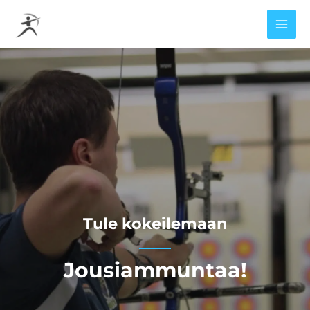
Siirry
sisältöön
Tule kokeilemaan
Jousiammuntaa!